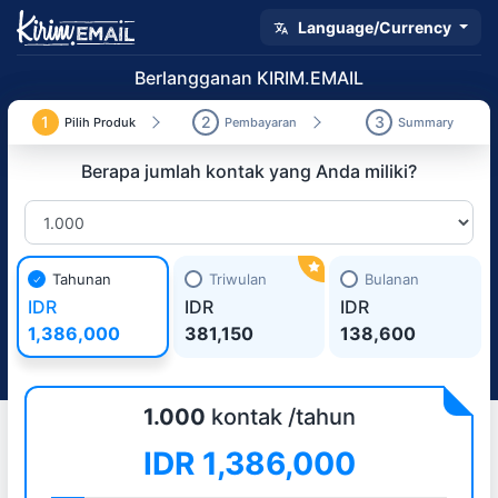
Language/Currency
Berlangganan KIRIM.EMAIL
1
2
3
Pilih Produk
Pembayaran
Summary
Berapa jumlah kontak yang Anda miliki?
Tahunan
Triwulan
Bulanan
IDR
IDR
IDR
1,386,000
381,150
138,600
1.000
kontak /tahun
IDR
1,386,000