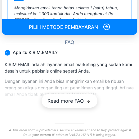
Mengirimkan email tanpa batas selama 1 (satu) tahun,
maksimal ke 1.000 kontak dan Anda menghemat Rp
277.200,- jika dibandingkan paket bulanan.
PILIH METODE PEMBAYARAN
FAQ
Apa itu KIRIM.EMAIL?
KIRIM.EMAIL adalah layanan email marketing yang sudah kami
desain untuk pebisnis online seperti Anda.
Dengan layanan ini Anda bisa mengirimkan email ke ribuan
orang sekaligus dengan tingkat pengiriman yang tinggi. Artinya
email Anda tidak akan masuk ke folder SPAM.
Read more FAQ
Kini Anda bisa membangun hubungan yang lebih baik ke
pelanggan Anda dengan metode komunikasi yang lebih pribadi
sifatnya.
Tidak hanya itu, KIRIM.EMAIL juga berisi forum dimana Anda
This order form is provided in a secure environment and to help protect against
bisa melakukan tanya jawab dengan kami dan sesama email
fraud your current IP address (216.73.217.111) is being logged.