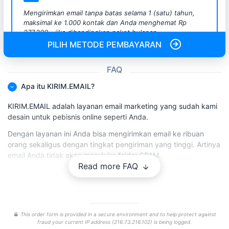
Mengirimkan email tanpa batas selama 1 (satu) tahun,
maksimal ke 1.000 kontak dan Anda menghemat Rp
277.200,- jika dibandingkan paket bulanan.
PILIH METODE PEMBAYARAN
FAQ
Apa itu KIRIM.EMAIL?
KIRIM.EMAIL adalah layanan email marketing yang sudah kami
desain untuk pebisnis online seperti Anda.
Dengan layanan ini Anda bisa mengirimkan email ke ribuan
orang sekaligus dengan tingkat pengiriman yang tinggi. Artinya
email Anda tidak akan masuk ke folder SPAM.
Read more FAQ
Kini Anda bisa membangun hubungan yang lebih baik ke
pelanggan Anda dengan metode komunikasi yang lebih pribadi
sifatnya.
Tidak hanya itu, KIRIM.EMAIL juga berisi forum dimana Anda
This order form is provided in a secure environment and to help protect against
bisa melakukan tanya jawab dengan kami dan sesama email
fraud your current IP address (216.73.216.102) is being logged.