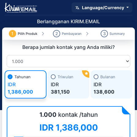
Language/Currency
Berlangganan KIRIM.EMAIL
1
2
3
Pilih Produk
Pembayaran
Summary
Berapa jumlah kontak yang Anda miliki?
Tahunan
Triwulan
Bulanan
IDR
IDR
IDR
1,386,000
381,150
138,600
1.000
kontak /tahun
IDR
1,386,000