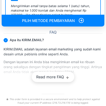
Mengirimkan email tanpa batas selama 1 (satu) tahun,
maksimal ke 1.000 kontak dan Anda menghemat Rp
277.200,- jika dibandingkan paket bulanan.
PILIH METODE PEMBAYARAN
FAQ
Apa itu KIRIM.EMAIL?
KIRIM.EMAIL adalah layanan email marketing yang sudah kami
desain untuk pebisnis online seperti Anda.
Dengan layanan ini Anda bisa mengirimkan email ke ribuan
orang sekaligus dengan tingkat pengiriman yang tinggi. Artinya
email Anda tidak akan masuk ke folder SPAM.
Read more FAQ
Kini Anda bisa membangun hubungan yang lebih baik ke
pelanggan Anda dengan metode komunikasi yang lebih pribadi
sifatnya.
Tidak hanya itu, KIRIM.EMAIL juga berisi forum dimana Anda
This order form is provided in a secure environment and to help protect against
bisa melakukan tanya jawab dengan kami dan sesama email
fraud your current IP address (216.73.216.174) is being logged.