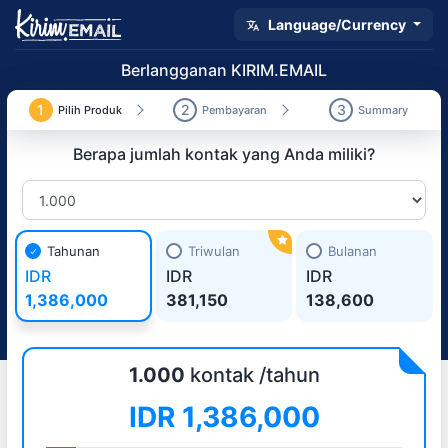
Language/Currency
Berlangganan KIRIM.EMAIL
1
2
3
Pilih Produk
Pembayaran
Summary
Berapa jumlah kontak yang Anda miliki?
Tahunan
Triwulan
Bulanan
IDR
IDR
IDR
1,386,000
381,150
138,600
1.000
kontak /tahun
IDR
1,386,000