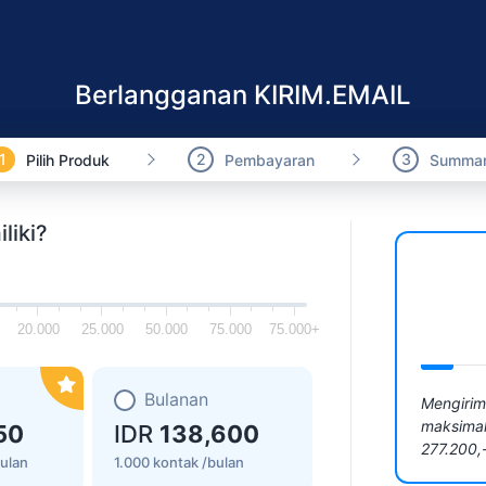
Berlangganan KIRIM.EMAIL
1
2
3
Pilih Produk
Pembayaran
Summa
liki?
20.000
25.000
50.000
75.000
75.000+
Bulanan
Mengirim
maksimal
50
IDR
138,600
277.200,
bulan
1.000 kontak /bulan