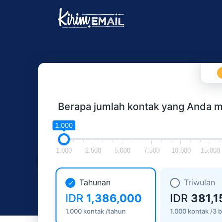
Berapa jumlah kontak yang Anda mi
1.000
1.000
2.500
5.000
7.500
10.000
15.000
Tahunan
Triwulan
IDR
1,386,000
IDR
381,1
1.000 kontak /tahun
1.000 kontak /3 